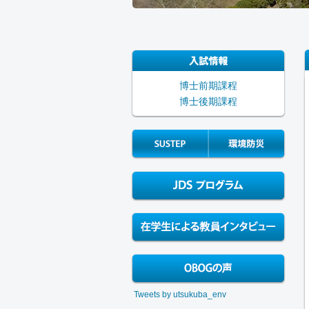
博士前期課程
博士後期課程
SUSTEP
EDIP
JDS Program
在学生による教員インタビュー
OBOGの声
Tweets by utsukuba_env