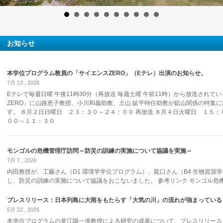
お知らせ
本学位プログラム教員の「サイエンスZERO」（Eテレ）出演のお知らせ。
7月 13 , 2026
Eテレで毎週日曜 午後11時30分（再放送 毎週土曜 午前11時）から放送されて
ZERO」に山路恵子教授、小川和義助教、土山 紘平特任助教が鉱山関係の特集
す。 ８月２日日曜日 ２３：３０～２４：００ 再放送 ８月４日火曜日 １５：
００～１１：３０
モンゴルの危機管理庁訪問～防災の訓練の実施について協議を実施～
7月 7 , 2026
内田教授が、工藤さん（D1 環境学学位プログラム）、龍口さん（B4 生物資源
し、防災の訓練の実施について協議をおこないました。 参考リンク モンゴル危機管理庁 htt
プレスリリース：日本列島に大雨をもたらす「大気の川」の流れが強まっている
5月 22 , 2026
本学位プログラムの釜江陽一准教授による研究の成果について、プレスリリース