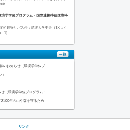
 ...
（環境学学位プログラム・国際連携持続環境科
,508室 最寄りバス停：筑波大学中央（TXつく
 ...
List
開催のお知らせ（環境学学位プ
ン）
らせ（環境学学位プログラム・
2100年の山や森を守るため
リンク