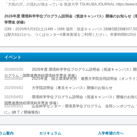
「大気の川」の流れが強まっている 筑波大学 TSUKUBA JOURNAL https://www.tsuk
2026年度 環境科学学位プログラム説明会（筑波キャンパス）開催のお知らせ
学専攻 併催）
3月 30 , 2026
日時：2026年5月9日(土)14時～16時 場所：筑波キャンパス 2B棟5階2B棟507
ば駅A3出口から、つくばセンター6番発着場をご利用ください。所要時間約20分） 同
イベント
2026/03/30
2026年度 環境科学学位プログラム説明会（筑波キャンパス）
ログラム・国際連携持続環境科学専攻 併催）
2025/04/02
2025年度 国立環境研究所 連携大学院合同説明会（オンライ
2025/04/02
大学院説明会（東京キャンパス）開催のお知らせ
2025/04/02
環境科学学位プログラム説明会（筑波キャンパス）開催のお知
国際連携持続環境科学専攻 併催）
2025/03/31
山岳科学センター・環境系学位プログラム 合同シンポジウム『
に』(終了／開催報告)
ラム案内
カリキュラム
入学希望の方へ