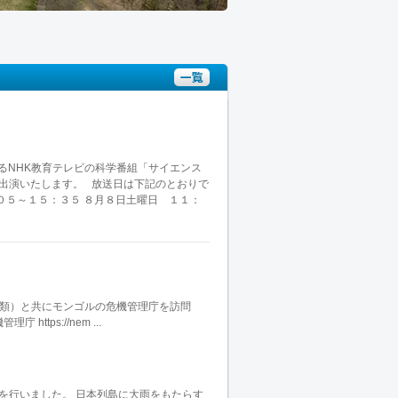
List
いるNHK教育テレビの科学番組「サイエンス
に出演いたします。 放送日は下記のとおりで
０５～１５：３５ ８月８日土曜日 １１：
学類）と共にモンゴルの危機管理庁を訪問
ps://nem ...
を行いました。 日本列島に大雨をもたらす