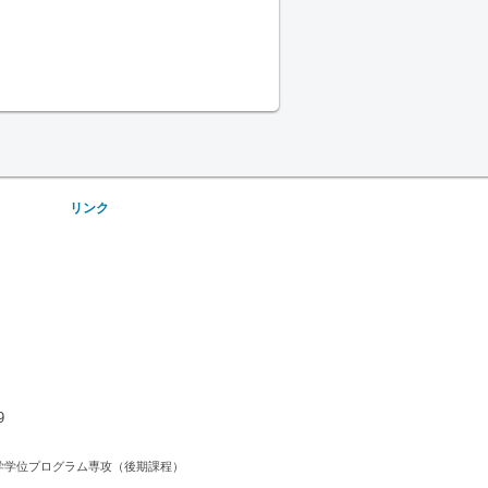
リンク
9
）環境学学位プログラム専攻（後期課程）