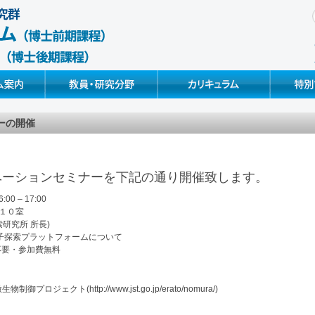
Faculty & Research
Curriculum & Syllabus
Special Pr
ーの開催
ノベーションセミナーを下記の通り開催致します。
0 – 17:00
１０室
索研究所 所長)
子探索プラットフォームについて
不要・参加費無料
プロジェクト(http://www.jst.go.jp/erato/nomura/)