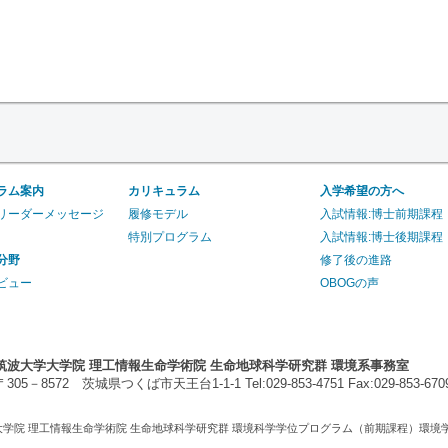
ラム案内
カリキュラム
入学希望の方へ
リーダーメッセージ
履修モデル
入試情報:博士前期課程
特別プログラム
入試情報:博士後期課程
分野
修了後の進路
ビュー
OBOGの声
筑波大学大学院 理工情報生命学術院 生命地球科学研究群 環境系事務室
〒305－8572 茨城県つくば市天王台1-1-1 Tel:029-853-4751 Fax:029-853-670
026 筑波大学大学院 理工情報生命学術院 生命地球科学研究群 環境科学学位プログラム（前期課程