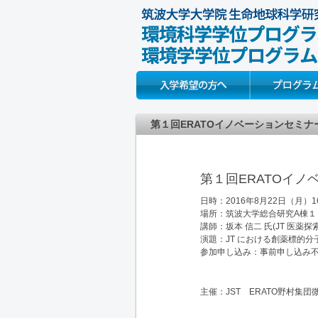
Prospective Students
About
第１回ERATOイノベーションセミナ
第１回ERATOイ
日時：2016年8月22日（月）16:0
場所：筑波大学総合研究A棟１
講師：坂本 信二 氏(JT 医薬探
演題：JT における創薬標的分
参加申し込み：事前申し込み
主催：JST ERATO野村集団微生物制御