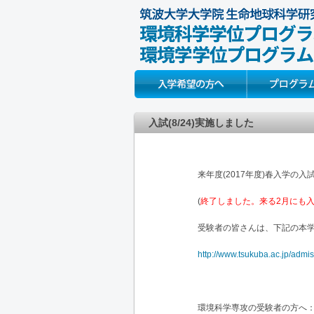
Prospective Students
About
入試(8/24)実施しました
来年度(2017年度)春入学の入試
(
終了しました。来る2月にも入
受験者の皆さんは、下記の本学
http://www.tsukuba.ac.jp/admi
環境科学専攻の受験者の方へ：