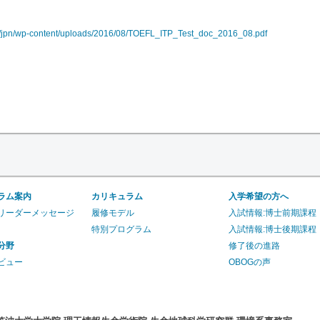
jp/jpn/wp-content/uploads/2016/08/TOEFL_ITP_Test_doc_2016_08.pdf
ラム案内
カリキュラム
入学希望の方へ
リーダーメッセージ
履修モデル
入試情報:博士前期課程
特別プログラム
入試情報:博士後期課程
分野
修了後の進路
ビュー
OBOGの声