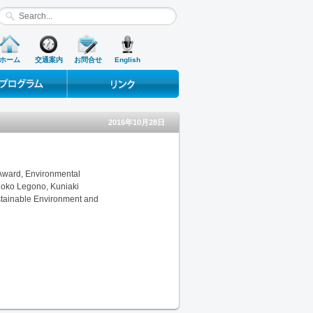
ホーム
交通案内
お問合せ
English
ograms
Useful Links
2016年10月28日
, Environmental
o Legono, Kuniaki
ustainable Environment and