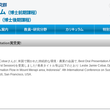
Faculty & Research
Curriculum & Syllabus
Special Pr
entation賞受賞!
arさんが, 米国で開かれた持続的な環境・農業の会議で, Best Oral Presentation Award
t (First Session)を受賞しました! 発表タイトル等は以下のとおり: Leslie Jamie Cobar, Djok
mation Flow in Mount Merapi area, Indonesia”. 4th International Conference on S
016, San Francisco, USA.