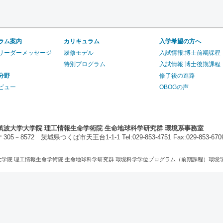
ラム案内
カリキュラム
入学希望の方へ
リーダーメッセージ
履修モデル
入試情報:博士前期課程
特別プログラム
入試情報:博士後期課程
分野
修了後の進路
ビュー
OBOGの声
筑波大学大学院 理工情報生命学術院 生命地球科学研究群 環境系事務室
〒305－8572 茨城県つくば市天王台1-1-1 Tel:029-853-4751 Fax:029-853-670
026 筑波大学大学院 理工情報生命学術院 生命地球科学研究群 環境科学学位プログラム（前期課程