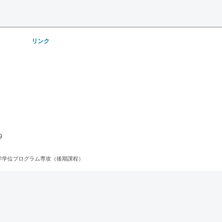
リンク
9
）環境学学位プログラム専攻（後期課程）