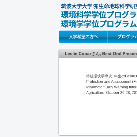
Prospective Students
About
Leslie Cobarさん, Best Oral Pres
持続環境学専攻1年生のLeslie Cob
Protection and Assessmen
Miyamoto “Early Warning Infor
Agriculture, October 26-28, 2