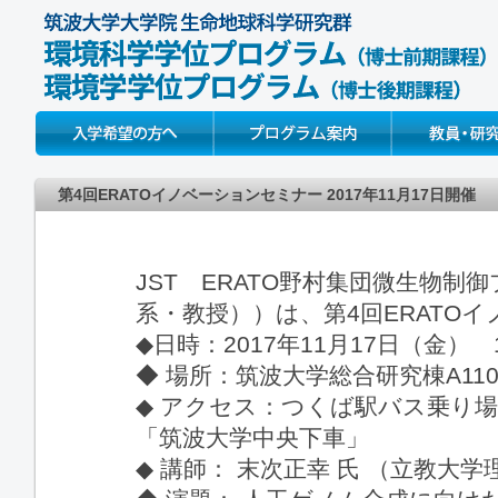
Prospective Students
About
Faculty & Resear
第4回ERATOイノベーションセミナー 2017年11月17日開催
JST ERATO野村集団微生物
系・教授））は、第4回ERATO
◆日時：2017年11月17日（金） 10
◆ 場所：筑波大学総合研究棟A11
◆ アクセス：つくば駅バス乗り
「筑波大学中央下車」
◆ 講師： 末次正幸 氏 （立教大