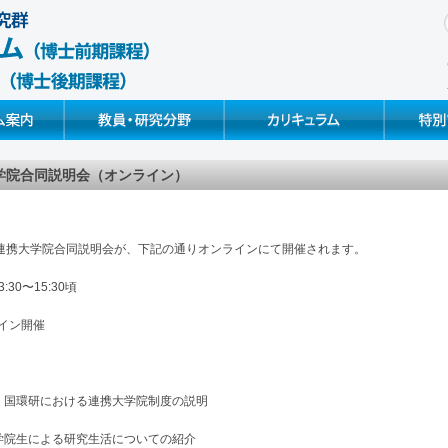
Faculty & Research
Curriculum & Syllabus
Special Pr
大学院合同説明会（オンライン）
 連携大学院合同説明会が、下記の通りオンラインにて開催されます。
30〜15:30頃
ライン開催
の概要、国環研における連携大学院制度の説明
属大学院生による研究生活についての紹介