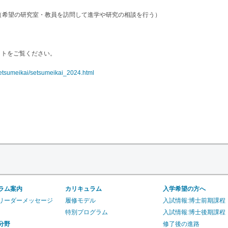
相談会（希望の研究室・教員を訪問して進学や研究の相談を行う）
イトをご覧ください。
/setsumeikai/setsumeikai_2024.html
ラム案内
カリキュラム
入学希望の方へ
リーダーメッセージ
履修モデル
入試情報:博士前期課程
特別プログラム
入試情報:博士後期課程
分野
修了後の進路