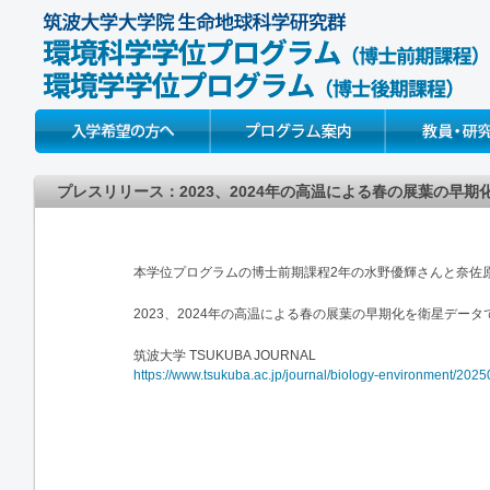
Prospective Students
About
Faculty & Resear
プレスリリース：2023、2024年の高温による春の展葉の早
本学位プログラムの博士前期課程2年の⽔野優輝さんと奈佐
2023、2024年の高温による春の展葉の早期化を衛星データ
筑波大学 TSUKUBA JOURNAL
https://www.tsukuba.ac.jp/journal/biology-environment/20