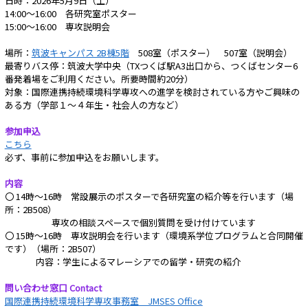
日時：2026年5月9日（土）
14:00～16:00 各研究室ポスター
15:00～16:00 専攻説明会
場所：
筑波キャンパス 2B棟5階
508室（ポスター） 507室（説明会）
最寄りバス停：筑波大学中央（TXつくば駅A3出口から、つくばセンター6
番発着場をご利用ください。所要時間約20分）
対象：国際連携持続環境科学専攻への進学を検討されている方やご興味の
ある方（学部１～４年生・社会人の方など）
参加申込
こちら
必ず、事前に参加申込をお願いします。
内容
〇 14時～16時 常設展示のポスターで各研究室の紹介等を行います（場
所：2B508）
専攻の相談スペースで個別質問を受け付けています
〇 15時～16時 専攻説明会を行います（環境系学位プログラムと合同開催
です）（場所：2B507）
内容：学生によるマレーシアでの留学・研究の紹介
問い合わせ窓口 Contact
国際連携持続環境科学専攻事務室 JMSES Office